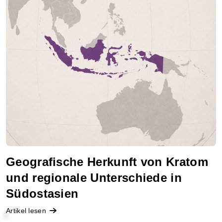
d
e
r
A
r
t
i
k
e
l
Geografische Herkunft von Kratom
und regionale Unterschiede in
Südostasien
Artikel lesen