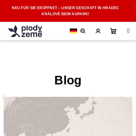
Zum
NEU FÜR SIE ERÖFFNET – UNSER GESCHÄFT IN HRADEC
Inhalt
KRÁLOVÉ BEIM AUPARK!
springen
Warenk
Suchen
Login
Blog
L
i
s
t
e