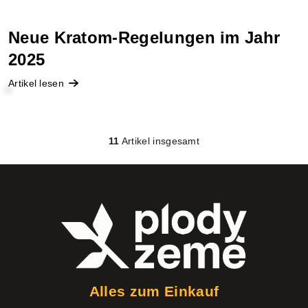
Neue Kratom-Regelungen im Jahr
2025
Artikel lesen
11
Artikel insgesamt
S
t
e
F
u
u
e
ß
r
z
e
e
Alles zum Einkauf