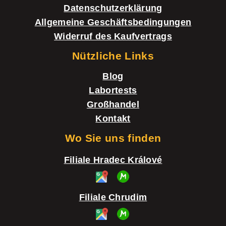
l
i
Datenschutzerklärung
e
l
Allgemeine Geschäftsbedingungen
m
e
Widerruf des Kaufvertrags
e
Nützliche Links
n
Blog
t
Labortests
e
Großhandel
d
Kontakt
e
Wo Sie uns finden
r
Filiale Hradec Králové
L
i
Filiale Chrudim
s
t