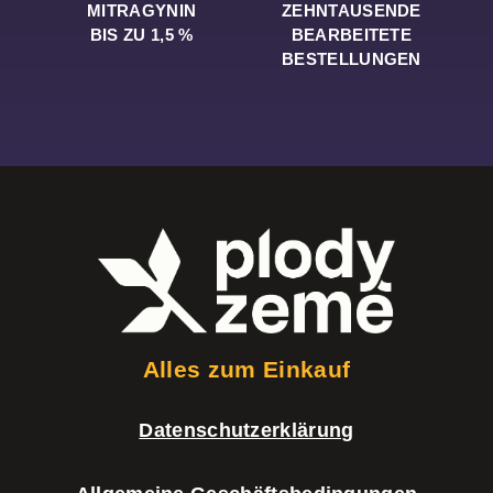
MITRAGYNIN
ZEHNTAUSENDE
BIS ZU 1,5 %
BEARBEITETE
BESTELLUNGEN
F
u
ß
z
e
Alles zum Einkauf
i
Datenschutzerklärung
l
e