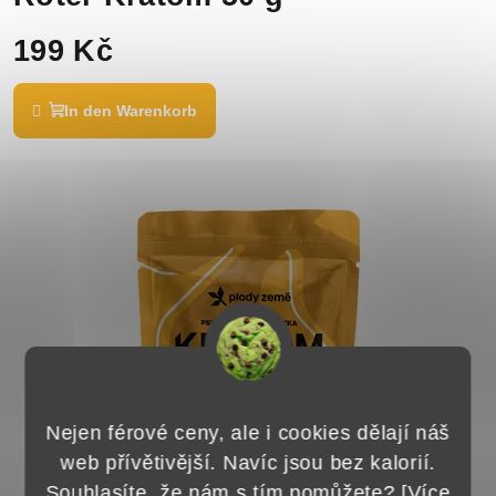
199 Kč
In den Warenkorb
Nejen férové ceny, ale i cookies dělají náš
web přívětivější. Navíc jsou bez kalorií.
Souhlasíte, že nám s tím pomůžete? [
Více