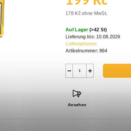
178 Kč ohne MwSt.
Verkaufspreis:
Auf Lager
(
>42 St
)
Lieferung bis:
10.08.2026
Lieferoptionen
Artikelnummer:
864
−
+
Ansehen