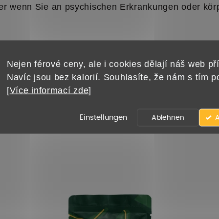
er wenn Sie an psychischen Erkrankungen oder körp
Nejen férové ceny, ale i cookies dělají náš web pří
Navíc jsou bez kalorií. Souhlasíte, že nám s tím 
[
Více informací zde
]
Verwandte Produkte
Einstellungen
Ablehnen
A