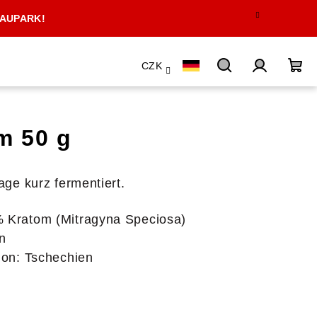
 AUPARK!
CZK
Suchen
Login
Wa
m 50 g
ge kurz fermentiert.
 Kratom (Mitragyna Speciosa)
n
ion: Tschechien