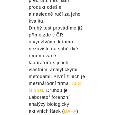
před tím, než nám
produkt odešle
a následně ručí za jeho
kvalitu.
Druhý test provádíme již
přímo zde v ČR
a využíváme k tomu
nezávisle na sobě dvě
renomované
laboratoře s jejich
vlastními analytickými
metodami. První z nich je
mezinárodní firma
ALS
Global
. Druhou je
Laboratoř forenzní
analýzy biologicky
aktivních látek (
BAFA
)