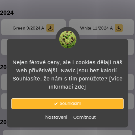
2024
Green 9/2024 A
White 11/2024 A
Green 11/2024 A
Red 11/2024 A
Nejen férové ceny, ale i cookies dělají náš
2023
web přívětivější. Navíc jsou bez kalorií.
Souhlasíte, že nám s tím pomůžete? [
Více
Kratom 11/2023 A
Kratom 1/2023 MK
informací zde
]
Kratom 3/2023 MK
Kratom 8/2023 MK
Souhlasím
Nastavení
Odmítnout
2022