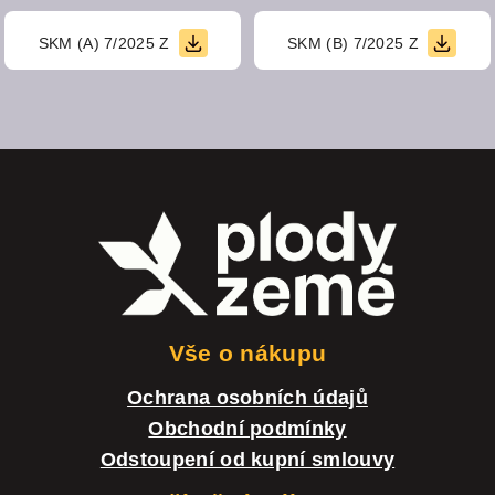
SKM (A) 7/2025 Z
SKM (B) 7/2025 Z
Z
á
p
a
t
Vše o nákupu
í
Ochrana osobních údajů
Obchodní podmínky
Odstoupení od kupní smlouvy