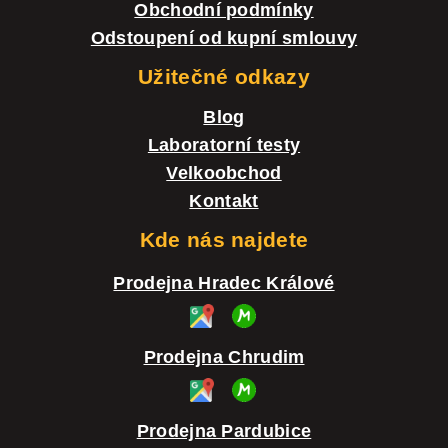
p
Obchodní podmínky
r
Odstoupení od kupní smlouvy
v
Užitečné odkazy
k
Blog
y
Laboratorní testy
v
Velkoobchod
ý
Kontakt
p
Kde nás najdete
i
Prodejna Hradec Králové
s
u
Prodejna Chrudim
Prodejna Pardubice