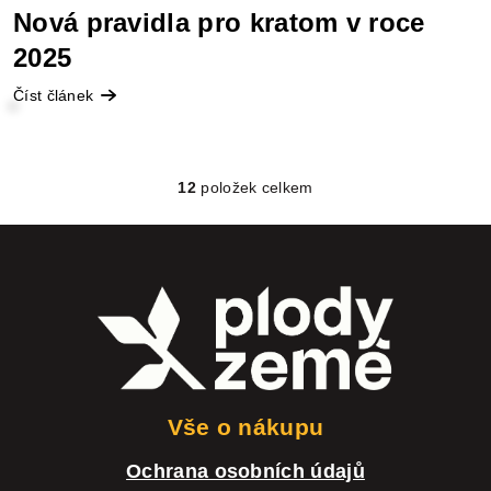
Nová pravidla pro kratom v roce
2025
Číst článek
12
položek celkem
O
v
l
Z
á
á
d
p
a
a
c
t
Vše o nákupu
í
í
Ochrana osobních údajů