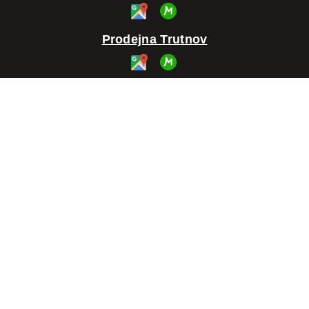
Prodejna Trutnov
Kontakt
604 255 995
Po-Pá: 10:00 - 16:00
info@plodyzeme.cz
Těšíme se na vás!