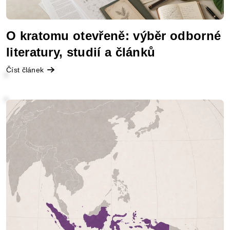
á
n
O kratomu otevřeně: výběr odborné
k
literatury, studií a článků
ů
Číst článek