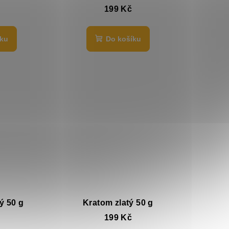
199 Kč
íku
Do košíku
ý 50 g
Kratom zlatý 50 g
199 Kč