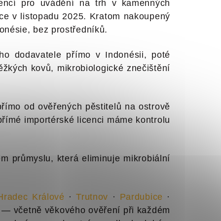
icencí pro uvádění na trh v kamenných
ce v listopadu 2025. Kratom nakoupený
nésie, bez prostředníků.
ého dodavatele přímo v Indonésii, poté
ěžkých kovů, mikrobiologické znečištění
ímo od ověřených pěstitelů na ostrově
přímé importérské licenci máme kontrolu
 průmyslu, která eliminuje mikrobiální
Hradec Králové
·
Trutnov
·
Pardubice
·
e — včetně věkového ověření při každém