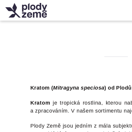
Přejít
na
obsah
Kratom (
Mitragyna speciosa
) od Plodů
Kratom
je tropická rostlina, kterou 
a zpracováním. V našem sortimentu najde
Plody Země jsou jedním z mála subjektů