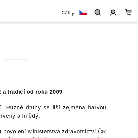
CZK
Hledat
Přihlášen
Ná
koš
a tradicí od roku 2009
ktů. Různé druhy se liší zejména barvou
červený a hnědý.
 povolení Ministerstva zdravotnictví ČR