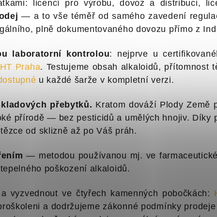
tkami: licencí pro výrobu, dovoz a distribuci, l
odej
— a to vše téměř od samého zavedení regula
gálního, plně dokumentovaného dovozu přímo z Indo
ou laboratorní kontrolou
: nejprve u certifikovan
HT Praha
. Testujeme obsah alkaloidů, přítomnost t
 dostupné
u každé šarže v kompletní verzi.
skladových přebytků.
Kratom dováží Plody Země př
oké přírodě — bez pesticidů a umělých hnojiv. Díky 
ězce od sklizně až po Váš práh.
řením
— metodou používanou mj. ve farmaceutickém
tepelného poškození alkaloidů.
 a vyzvednout ve čtyřech kamenných pobočkách:
ě proškoleni a dodržujeme zákonné podmínky prodej