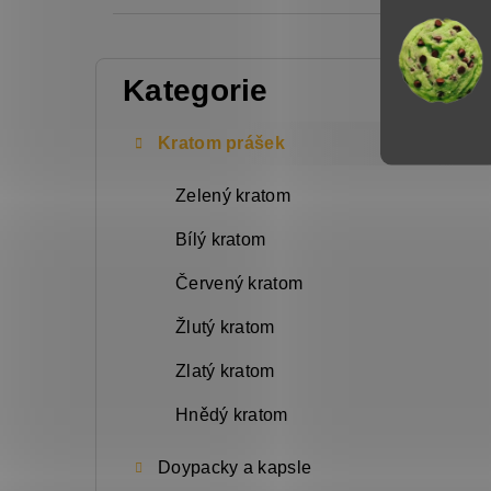
P
Kategorie
Přeskočit
o
kategorie
s
Kratom prášek
t
Zelený kratom
r
Bílý kratom
a
n
Červený kratom
n
Žlutý kratom
í
Zlatý kratom
p
Hnědý kratom
a
n
Doypacky a kapsle