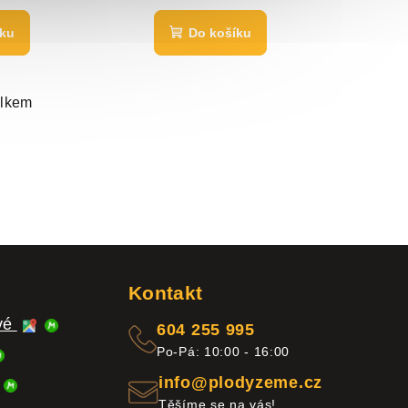
íku
Do košíku
elkem
Kontakt
ové
604 255 995
Po-Pá: 10:00 - 16:00
info@plodyzeme.cz
Těšíme se na vás!