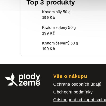
Top 3 produkty
Kratom bílý 50 g
199 Kč
Kratom zelený 50 g
199 Kč
Kratom červený 50 g
199 Kč
Z
á
Vše o nákupu
p
Ochrana osobních údajů
a
Obchodní podmínky
t
Odstoupení od kupní smlo