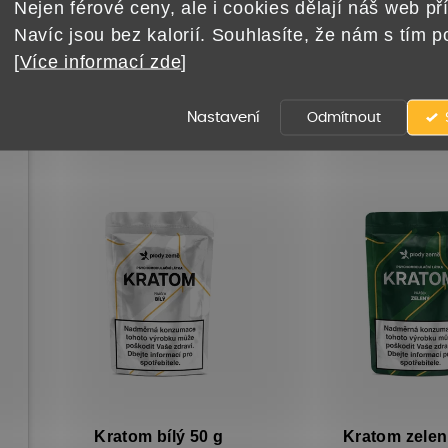
Nejen férové ceny, ale i cookies dělají náš web pří
Navíc jsou bez kalorií. Souhlasíte, že nám s tím 
[
Více informací zde
]
Ř
a
Doporučujeme
Nejlevnější
Nejdražší
Nej
Nastavení
Odmítnout
z
e
V
n
ý
í
p
p
i
r
s
o
p
d
r
u
o
k
Kratom bílý 50 g
Kratom zelen