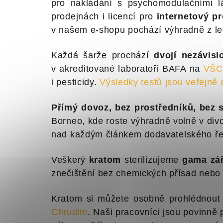
pro nakládání s psychomodulačními lá
prodejnách i licencí pro
internetový pr
v našem e-shopu pochází výhradně z le
Každá šarže prochází
dvojí nezávisl
v akreditované laboratoři BAFA na
VŠC
i pesticidy.
Výsledky testů jsou veřejně
Přímý dovoz, bez prostředníků, bez 
Borneo, kde roste výhradně volně v div
nad každým článkem dodavatelského řet
Veškerý
kratom
sterilizujeme
gama zá
znečištění bez chemických přísad nebo 
Kratom si můžete osobně prohlédnout
Chrudim
. Naši pracovníci jsou povinn