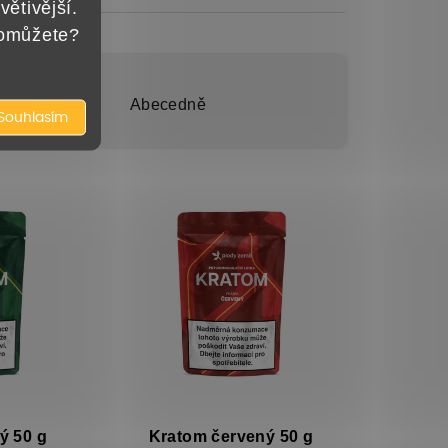
větivější.
pomůžete?
prodávanější
Abecedně
Souhlasím
ý 50 g
Kratom červený 50 g