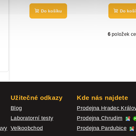
Do košíku
Do koš
6
položek c
O
v
l
á
d
a
Užitečné odkazy
Kde nás najdete
c
í
Blog
Prodejna Hradec Král
p
Laboratorní testy
Prodejna Chrudim
r
uvy
Velkoobchod
Prodejna Pardubice