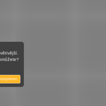
větivější.
pomůžete?
kzeptieren