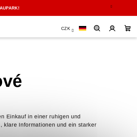
 AUPARK!
CZK
Suchen
Login
Wa
ové
en Einkauf in einer ruhigen und
 klare Informationen und ein starker