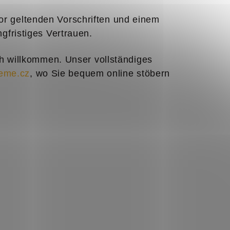
or geltenden Vorschriften und einem
ngfristiges Vertrauen.
 willkommen. Unser vollständiges
eme.cz
, wo Sie bequem online stöbern