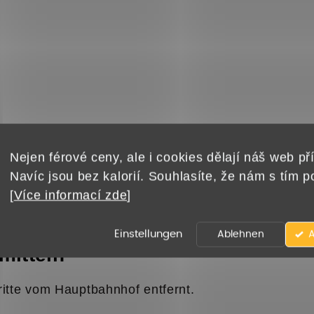
Nejen férové ceny, ale i cookies dělají náš web pří
Navíc jsou bez kalorií. Souhlasíte, že nám s tím 
[
Více informací zde
]
entrum Aupark oder direkt vor dem Geschäft.
Einstellungen
Ablehnen
A
mitteln
hritte vom Hauptbahnhof entfernt.