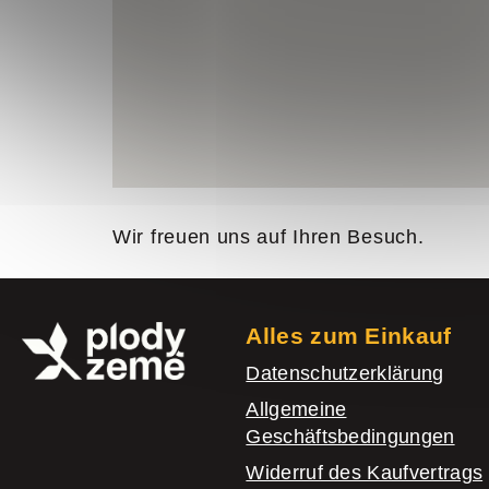
Wir freuen uns auf Ihren Besuch.
F
u
Alles zum Einkauf
ß
Datenschutzerklärung
z
Allgemeine
Geschäftsbedingungen
e
Widerruf des Kaufvertrags
i