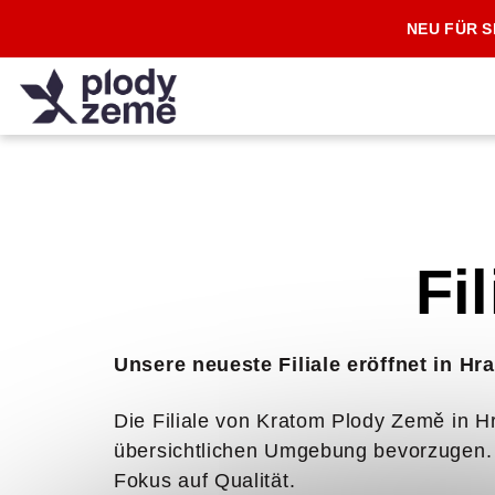
Zum
NEU FÜR S
Inhalt
springen
Fi
Unsere neueste Filiale eröffnet in Hr
Die Filiale von Kratom Plody Země in Hra
übersichtlichen Umgebung bevorzugen. W
Fokus auf Qualität.