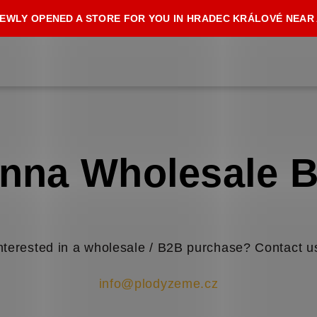
EWLY OPENED A STORE FOR YOU IN HRADEC KRÁLOVÉ NEAR
nna Wholesale 
nterested in a wholesale / B2B purchase? Contact u
info@plodyzeme.cz