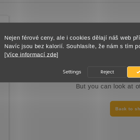
We are still prep
Nejen férové ceny, ale i cookies dělají náš web pří
Navíc jsou bez kalorií. Souhlasíte, že nám s tím 
[
Více informací zde
]
Settings
Reject
But you can look at o
Back to s