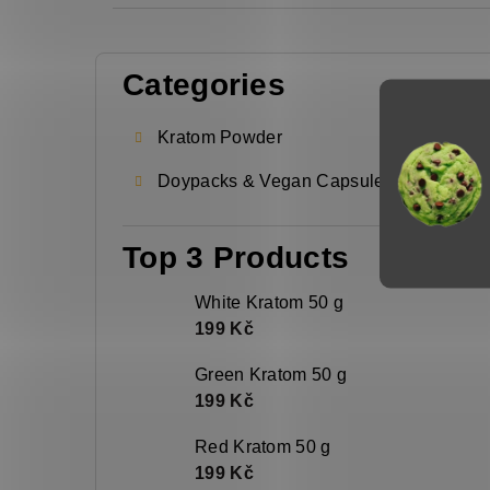
S
Categories
Skip
i
categories
d
Kratom Powder
e
Doypacks & Vegan Capsules
b
a
Top 3 Products
r
White Kratom 50 g
199 Kč
Green Kratom 50 g
199 Kč
Red Kratom 50 g
199 Kč