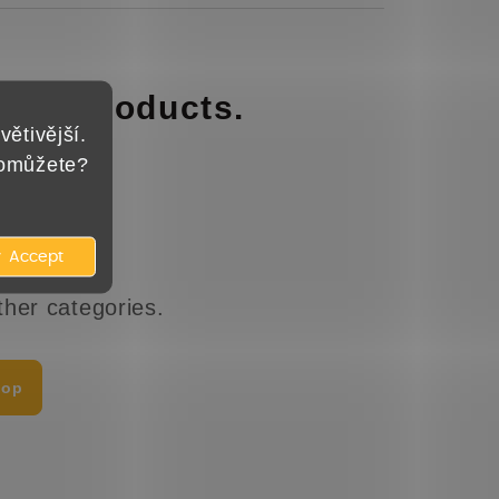
aring products.
větivější.
pomůžete?
Accept
ther categories.
hop