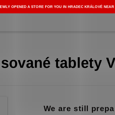
EWLY OPENED A STORE FOR YOU IN HRADEC KRÁLOVÉ NEAR
isované tablety 
We are still prep