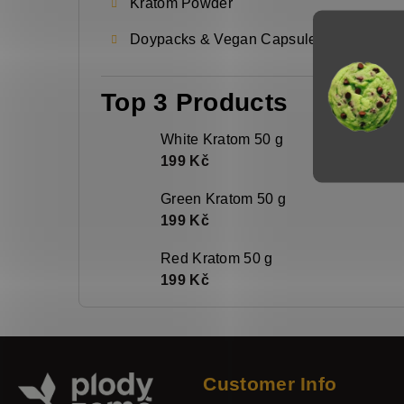
d
Kratom Powder
e
Doypacks & Vegan Capsules
b
a
Top 3 Products
r
White Kratom 50 g
199 Kč
Green Kratom 50 g
199 Kč
Red Kratom 50 g
199 Kč
F
o
Customer Info