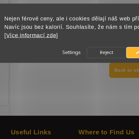
Nejen férové ceny, ale i cookies dělají náš web pří
Navíc jsou bez kalorií. Souhlasíte, že nám s tím 
[
Více informací zde
]
But you can look at o
Settings
Reject
Back to s
Useful Links
Where to Find Us