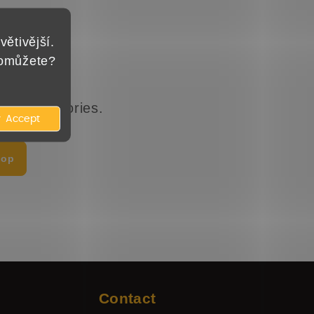
větivější.
pomůžete?
ther categories.
Accept
hop
Contact