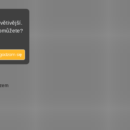
větivější.
pomůžete?
gadzam się
azem