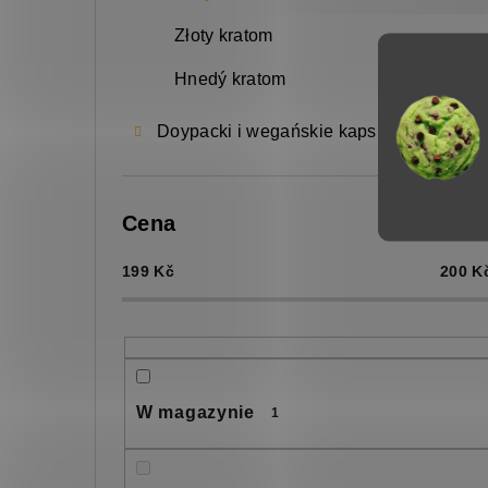
z
Złoty kratom
n
Hnedý kratom
y
Doypacki i wegańskie kapsułki
Cena
199
Kč
200
K
W magazynie
1