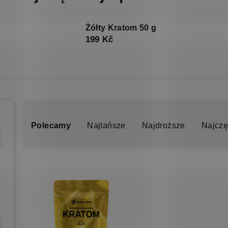
Żółty Kratom 50 g
199 Kč
S
o
Polecamy
Najtańsze
Najdroższe
Najczę
r
t
L
o
i
w
s
a
t