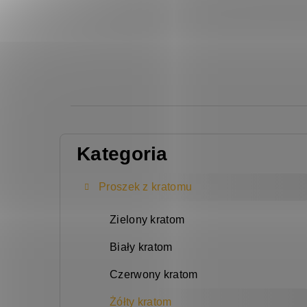
P
Kategoria
Pominąć
a
kategorie
s
Proszek z kratomu
e
Zielony kratom
k
Biały kratom
b
o
Czerwony kratom
c
Żółty kratom