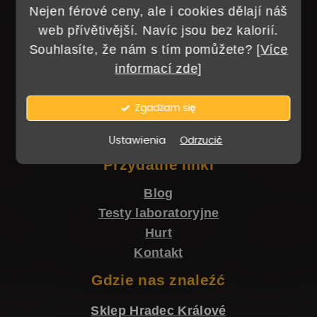
t
Nejen férové ceny, ale i cookies dělají náš
o
web přívětivější. Navíc jsou bez kalorií.
p
Souhlasíte, že nám s tím pomůžete? [
Více
k
Wszystko o zakupach
informací zde
]
a
Polityka prywatności
Zgadzam się
Regulamin sklepu
Odstąpienie od umowy kupna
Ustawienia
Odrzucić
Przydatne linki
Blog
Testy laboratoryjne
Hurt
Kontakt
Gdzie nas znaleźć
Sklep Hradec Králové