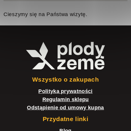
Cieszymy się na Państwa wizytę.
S
t
o
p
k
Wszystko o zakupach
a
Polityka prywatności
Regulamin sklepu
Odstąpienie od umowy kupna
Przydatne linki
Blog