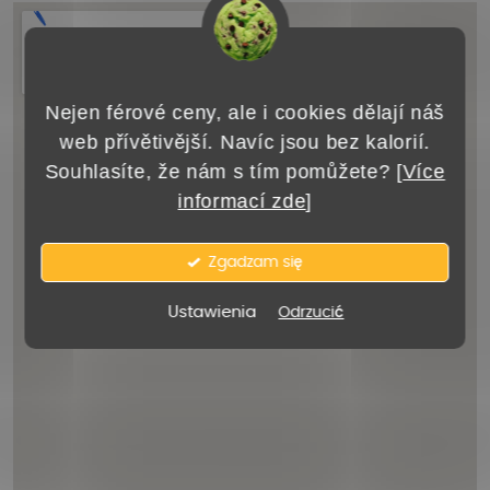
Nejen férové ceny, ale i cookies dělají náš
web přívětivější. Navíc jsou bez kalorií.
Souhlasíte, že nám s tím pomůžete? [
Více
informací zde
]
Zgadzam się
Ustawienia
Odrzucić