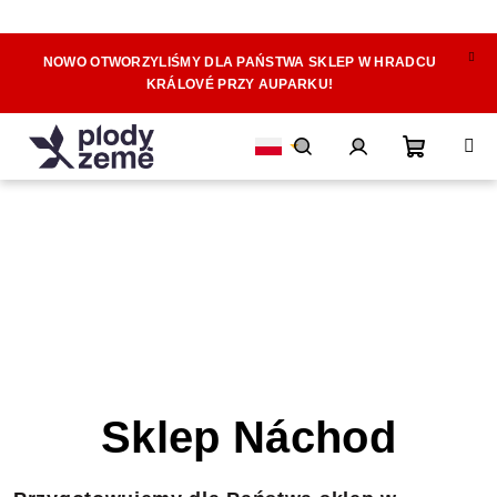
NOWO OTWORZYLIŚMY DLA PAŃSTWA SKLEP W HRADCU
Przejść
KRÁLOVÉ PRZY AUPARKU!
do
treści
Koszyk
Szukaj
Zaloguj
się
Sklep Náchod