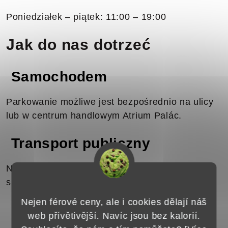
Poniedziałek – piątek: 11:00 – 19:00
Jak do nas dotrzeć
Samochodem
Parkowanie możliwe jest bezpośrednio na ulicy
lub w centrum handlowym Atrium Palác.
Transport publiczny
Najbliższy przystanek „17. listopadu” znajduje
się kilka minut spacerem od sklepu.
Nejen férové ceny, ale i cookies dělají náš
Pieszo
web přívětivější. Navíc jsou bez kalorií.