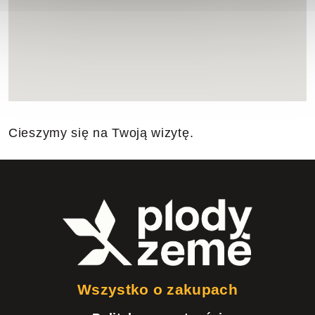
Cieszymy się na Twoją wizytę.
S
t
o
p
k
Wszystko o zakupach
a