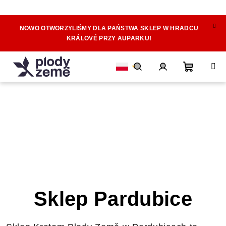
NOWO OTWORZYLIŚMY DLA PAŃSTWA SKLEP W HRADCU
Przejść
KRÁLOVÉ PRZY AUPARKU!
do
treści
Koszyk
Szukaj
Zaloguj
się
Sklep Pardubice