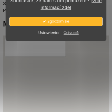
Souhlasíte, že nám s tím pomůžete? [
Více
Sklep znajduje się przy głównej ulicy niedaleko
informací zde
]
Placu Masaryka.
Zgadzam się
Mapa
Ustawienia
Odrzucić