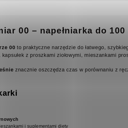
iar 00 – napełniarka do 100
rze 00
to praktyczne narzędzie do łatwego, szybkie
kapsułek z proszkami ziołowymi, mieszankami pros
eśnie
znacznie oszczędza czas w porównaniu z ręcz
karki
tynowych
ieszankami i suplementami diety