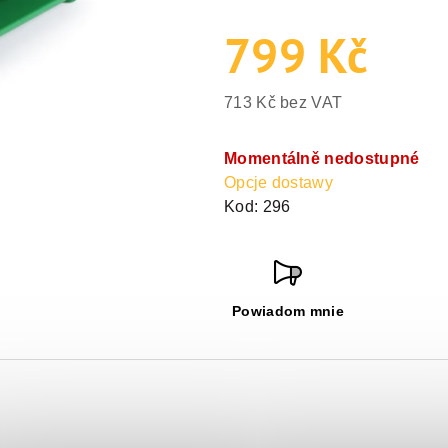
799 Kč
713 Kč bez VAT
Cena
jednostkowa:
Momentálně nedostupné
Opcje dostawy
Kod:
296
Powiadom mnie