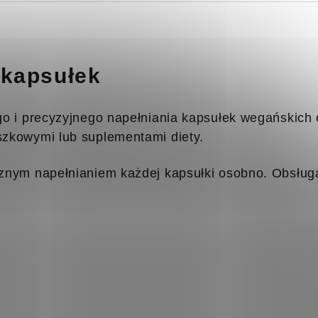
 kapsułek
go i precyzyjnego napełniania kapsułek wegańskich
zkowymi lub suplementami diety.
nym napełnianiem każdej kapsułki osobno. Obsługa j