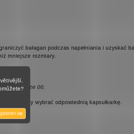
raniczyć bałagan podczas napełniania i uzyskać ba
iż mniejsze rozmiary.
větivější.
i w rozmiarze 00.
pomůžete?
psułek należy wybrać odpowiednią kapsułkarkę.
gadzam się