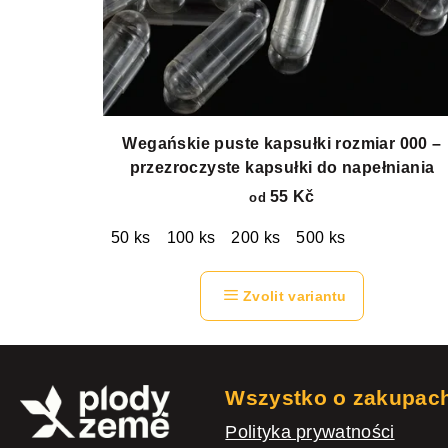
Wegańskie puste kapsułki rozmiar 000 –
przezroczyste kapsułki do napełniania
55 Kč
od
50 ks
100 ks
200 ks
500 ks
Zvolit variantu
S
t
Wszystko o zakupac
o
Polityka prywatności