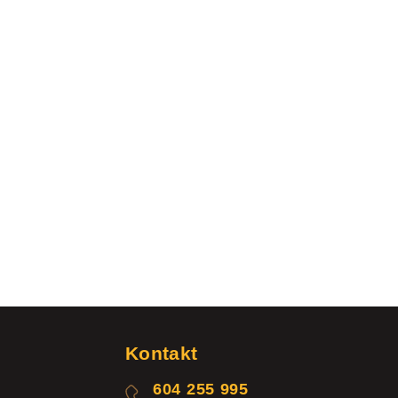
Kontakt
604 255 995