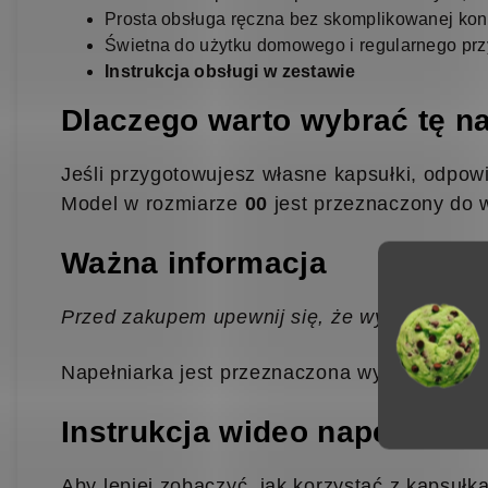
Prosta obsługa ręczna bez skomplikowanej kon
Świetna do użytku domowego i regularnego prz
Instrukcja obsługi w zestawie
Dlaczego warto wybrać tę n
Jeśli przygotowujesz własne kapsułki, odpow
Model w rozmiarze
00
jest przeznaczony do w
Ważna informacja
Przed zakupem upewnij się, że wybierasz wła
Napełniarka jest przeznaczona wyłącznie do
Instrukcja wideo napełniani
Aby lepiej zobaczyć, jak korzystać z kapsułkar