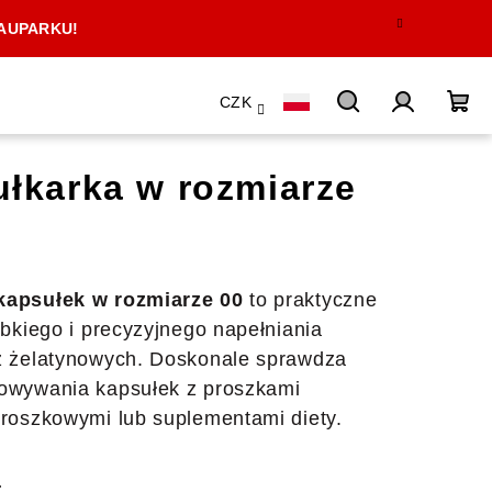
AUPARKU!
CZK
Szukaj
Zaloguj
Ko
łkarka w rozmiarze
się
kapsułek w rozmiarze 00
to praktyczne
bkiego i precyzyjnego napełniania
z żelatynowych. Doskonale sprawdza
owywania kapsułek z proszkami
roszkowymi lub suplementami diety.
…