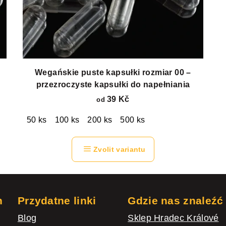
Wegańskie puste kapsułki rozmiar 00 –
przezroczyste kapsułki do napełniania
39 Kč
od
50 ks
100 ks
200 ks
500 ks
Zvolit variantu
h
Przydatne linki
Gdzie nas znaleźć
Blog
Sklep Hradec Králové