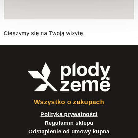
Cieszymy się na Twoją wizytę.
S
t
o
p
k
Wszystko o zakupach
a
Polityka prywatności
Regulamin sklepu
Odstąpienie od umowy kupna