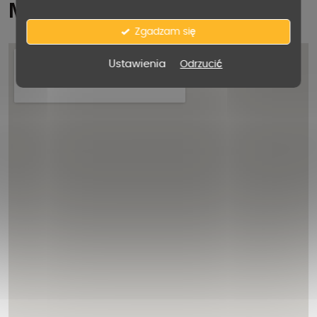
Mapa
Zgadzam się
Ustawienia
Odrzucić