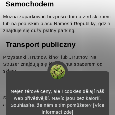
Samochodem
Można zaparkować bezpośrednio przed sklepem
lub na pobliskim placu Náměstí Republiky, gdzie
znajduje się duży płatny parking.
Transport publiczny
Przystanki „Trutnov, kino” lub „Trutnov, Na
Struze” znajdują się kilka minut spacerem od
sklepu.
Pieszo
Nejen férové ceny, ale i cookies dělají náš
Sklep znajduje się pomiędzy placem Krakonoš
web přívětivější. Navíc jsou bez kalorií.
a strefą pieszą.
Souhlasíte, že nám s tím pomůžete? [
Více
informací zde
]