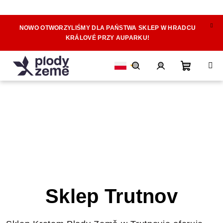
NOWO OTWORZYLIŚMY DLA PAŃSTWA SKLEP W HRADCU
Przejść
KRÁLOVÉ PRZY AUPARKU!
do
treści
Koszyk
Szukaj
Zaloguj
się
Sklep Trutnov