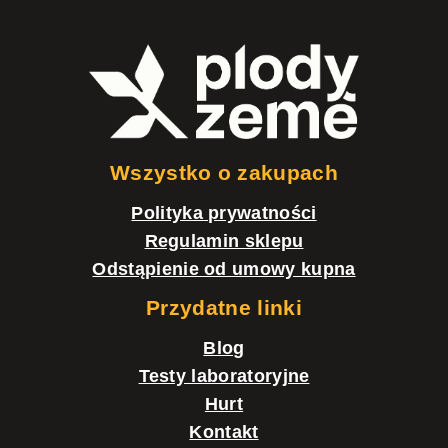
S
t
o
p
k
Wszystko o zakupach
a
Polityka prywatności
Regulamin sklepu
Odstąpienie od umowy kupna
Przydatne linki
Blog
Testy laboratoryjne
Hurt
Kontakt