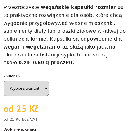
Przezroczyste
wegańskie kapsułki rozmiar 00
to praktyczne rozwiązanie dla osób, które chcą
wygodnie przygotowywać własne mieszanki,
suplementy diety lub proszki ziołowe w łatwej do
połknięcia formie. Kapsułki są odpowiednie dla
wegan i wegetarian
oraz służą jako jadalna
otoczka dla substancji sypkich, mieszczą
około
0,29–0,59 g proszku.
VARIANTA
od
25 Kč
od
21 Kč
bez VAT
Cena
Wybierz wariant
jednostkowa: