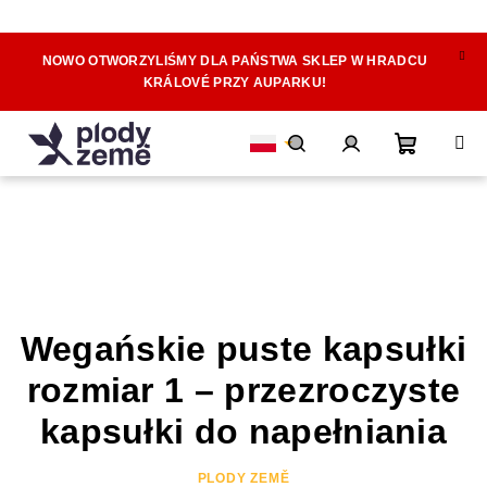
NOWO OTWORZYLIŚMY DLA PAŃSTWA SKLEP W HRADCU
Przejść
KRÁLOVÉ PRZY AUPARKU!
do
treści
Koszyk
Szukaj
Zaloguj
się
Wegańskie puste kapsułki
rozmiar 1 – przezroczyste
kapsułki do napełniania
PLODY ZEMĚ