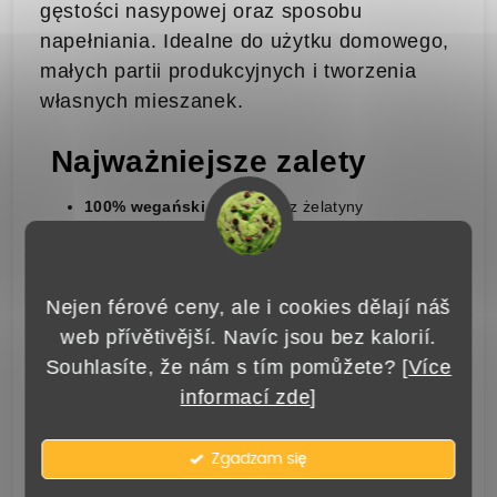
gęstości nasypowej oraz sposobu
napełniania. Idealne do użytku domowego,
małych partii produkcyjnych i tworzenia
własnych mieszanek.
Najważniejsze zalety
100% wegański skład
– bez żelatyny
Odpowiednie dla wegan i wegetarian
Przezroczysta forma
ułatwiająca kontrolę
zawartości
Rozmiar 1
– jeden z najpopularniejszych
Nejen férové ceny, ale i cookies dělají náš
rozmiarów kapsułek
web přívětivější. Navíc jsou bez kalorií.
Odpowiednie do napełniania proszkami ziołowymi,
mieszankami i suplementami diety
Souhlasíte, že nám s tím pomůžete? [
Více
Certyfikaty:
FDA, Halal, Kosher
informací zde
]
Przechowywanie
Zgadzam się
Aby zachować jakość kapsułek, zalecamy