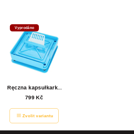
Vyprodáno
Ręczna kapsułkarka
w rozmiarze 0
799 Kč
Zvolit variantu