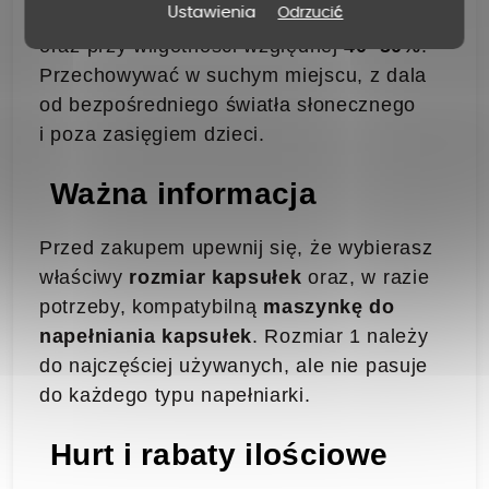
Ustawienia
przechowywanie w temperaturze
Odrzucić
15–25 °C
oraz przy wilgotności względnej
40–50%
.
Przechowywać w suchym miejscu, z dala
od bezpośredniego światła słonecznego
i poza zasięgiem dzieci.
Ważna informacja
Przed zakupem upewnij się, że wybierasz
właściwy
rozmiar kapsułek
oraz, w razie
potrzeby, kompatybilną
maszynkę do
napełniania kapsułek
. Rozmiar 1 należy
do najczęściej używanych, ale nie pasuje
do każdego typu napełniarki.
Hurt i rabaty ilościowe