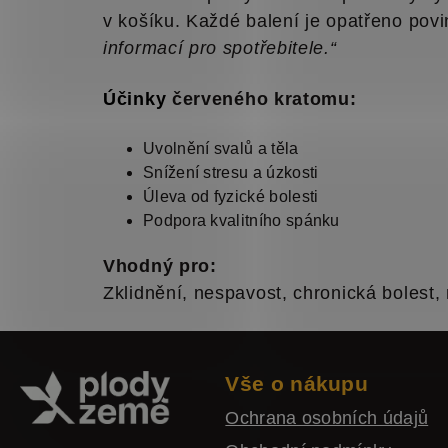
v košíku. Každé balení je opatřeno po
informací pro spotřebitele.“
Účinky
červeného kratomu:
Uvolnění svalů a těla
Snížení stresu a úzkosti
Úleva od fyzické bolesti
Podpora kvalitního spánku
Vhodný pro:
Zklidnění, nespavost, chronická bolest,
Z
á
Vše o nákupu
p
Ochrana osobních údajů