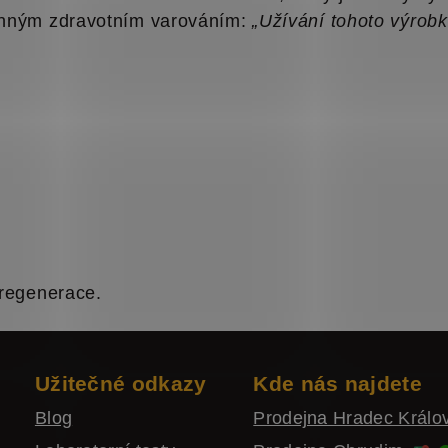
vinným zdravotním varováním:
„Užívání tohoto výrob
 regenerace.
Užitečné odkazy
Kde nás najdete
Blog
Prodejna Hradec Král