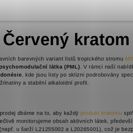
Červený kratom
avních barevných variant listů tropického stromu
Mi
psychomodulační látka (PML)
. V rámci naší nabí
ndonésie
, kde jsou listy po sklizni podrobovány sp
lnatiny a stabilní alkaloidní profil.
a prodej dbáme na to, aby každý
produkt kratomu
splň
ečlivě monitorujeme obsah aktivních látek, předev
(např. u šarží L21255002 a L20265001), což je b