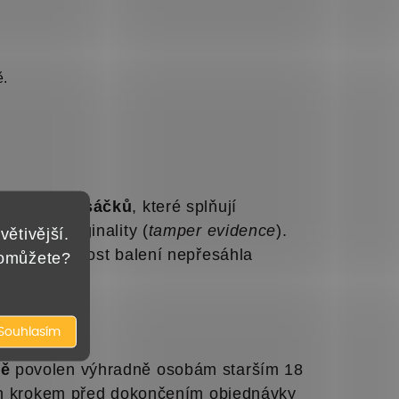
ě.
ch
doypack sáčků
, které splňují
stkou originality (
tamper evidence
).
větivější.
, aby hmotnost balení nepřesáhla
pomůžete?
Souhlasím
mě
povolen výhradně osobám starším 18
ým krokem před dokončením objednávky