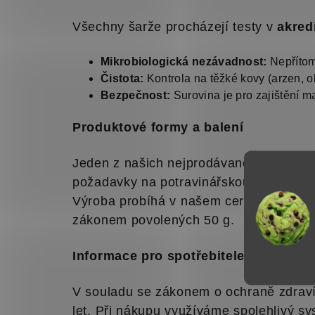
Všechny šarže procházejí testy v
akred
Mikrobiologická nezávadnost:
Nepřítom
Čistota:
Kontrola na těžké kovy (arzen, o
Bezpečnost:
Surovina je pro zajištění m
Produktové formy a balení
Jeden z našich nejprodávanějších prod
požadavky na potravinářskou kvalitu a 
Výroba probíhá v našem certifikovaném 
zákonem povolených 50 g.
Informace pro spotřebitele
V souladu se zákonem o ochraně zdraví
let. Při nákupu využíváme spolehlivý s