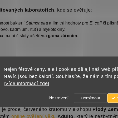
itovaných laboratořích
, kde se ověřuje:
nost bakterií
Salmonella
a limitní hodnoty pro
E. coli
či plísn
lovo, kadmium, rtuť) a mykotoxiny.
aximální čistoty ošetřena
gama zářením
.
uktů –
Kratom červený 50 g
, je balen do speciální
jsou opatřeny dětským bezpečnostním uzávěrem a poji
Nejen férové ceny, ale i cookies dělají náš web pří
pracovišti v Praze, kde se surovina přesně dávkuje
Navíc jsou bez kalorií. Souhlasíte, že nám s tím 
[
Více informací zde
]
Nastavení
Odmítnout
 je prodej červeného kratomu v e-shopu
Plody Ze
ystém
online ověření věku
Adulto
, který je nezbytn