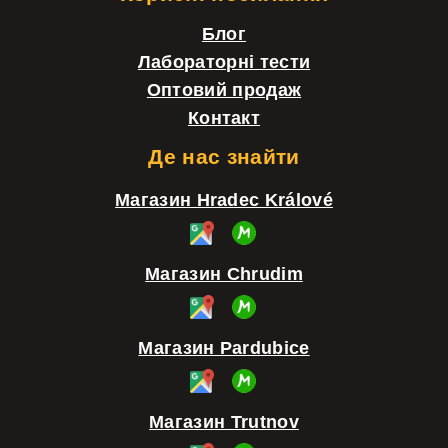
у
о
Блог
в
н
Лабораторні тести
а
т
Оптовий продаж
н
Контакт
и
н
т
Де нас знайти
я
у
Магазин Hradec Králové
с
л
п
Магазин Chrudim
и
с
к
Магазин Pardubice
о
м
Магазин Trutnov