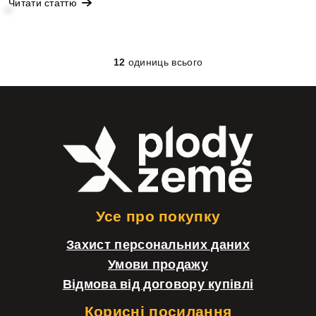
Читати статтю
12
одиниць всього
Е
л
е
Н
м
и
е
ж
н
н
т
і
Усе про покупку
и
й
Захист персональних даних
к
к
Умови продажу
е
о
Відмова від договору купівлі
р
л
Корисні посилання