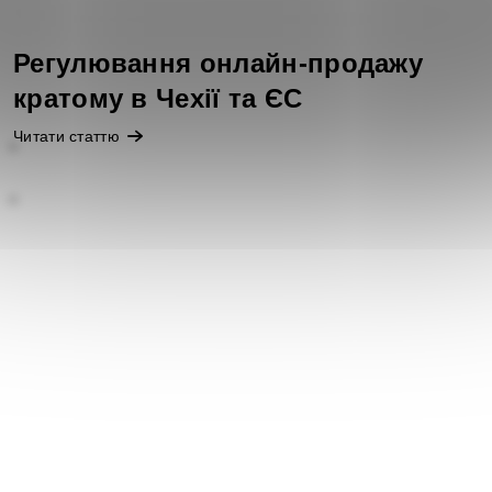
Регулювання онлайн-продажу
кратому в Чехії та ЄС
Читати статтю