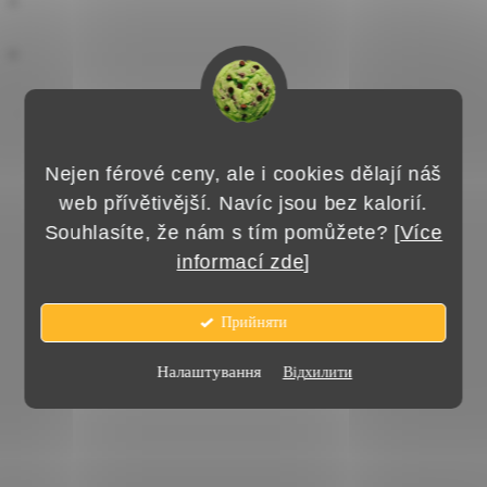
Nejen férové ceny, ale i cookies dělají náš
web přívětivější. Navíc jsou bez kalorií.
Souhlasíte, že nám s tím pomůžete? [
Více
informací zde
]
Прийняти
Налаштування
Відхилити