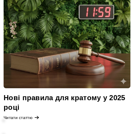
к
с
т
а
т
е
й
Нові правила для кратому у 2025
році
Читати статтю