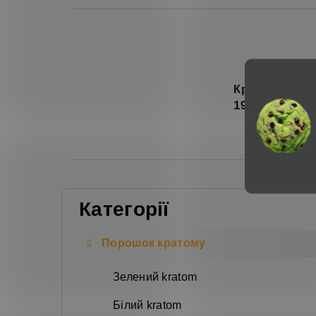
Кратом білий 
199 Kč
Б
Категорії
Пропустити
і
категорії
ч
Порошок кратому
н
Зелений kratom
а
Білий kratom
п