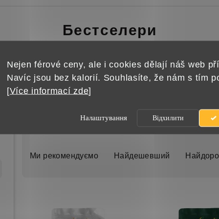
Бестселери
50 г
Kratом зелений 50 г
Nejen férové ceny, ale i cookies dělají náš web pří
199 Kč
Navíc jsou bez kalorií. Souhlasíte, že nám s tím 
[
Více informací zde
]
Налаштування
Відхилити
С
о
Ми рекомендуємо
Найдешевший
Найдоро
р
т
П
у
е