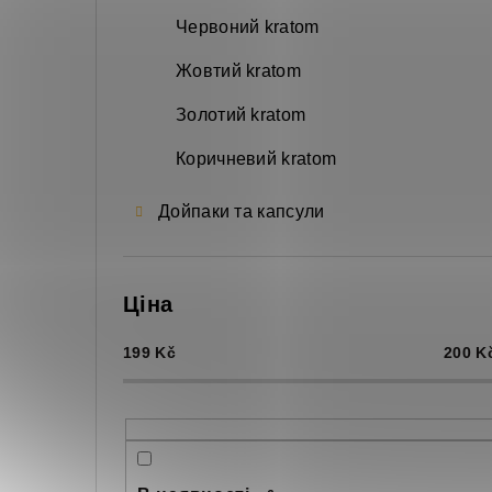
а
Червоний kratom
н
Жовтий kratom
е
Золотий kratom
л
Коричневий kratom
ь
Дойпаки та капсули
Ціна
199
Kč
200
K