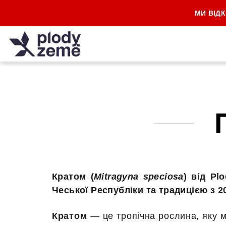
Перейти
МИ ВІДК
до
змісту
Кратом (
Mitragyna speciosa
) від Pl
Чеської Республіки та традицією з 2
Кратом
— це тропічна рослина, яку м