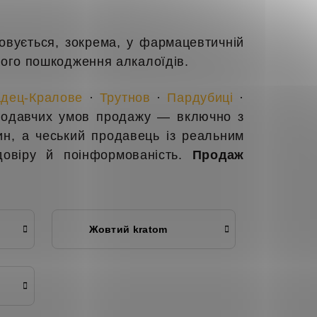
вується, зокрема, у фармацевтичній
чного пошкодження алкалоїдів.
адец-Кралове
·
Трутнов
·
Пардубиці
·
онодавчих умов продажу — включно з
ин, а чеський продавець із реальним
 довіру й поінформованість.
Продаж
Жовтий kratom