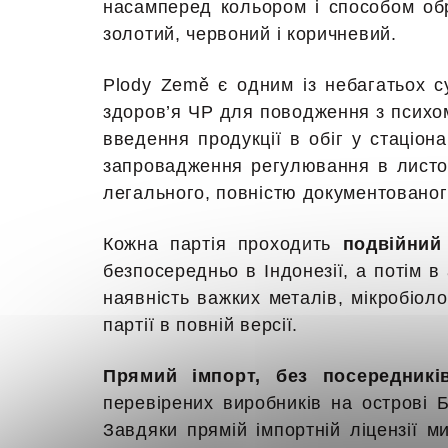
насамперед кольором і способом обр
золотий, червоний і коричневий.
Plody Země є одним із небагатьох су
здоров’я ЧР для поводження з психом
введення продукції в обіг у стаціон
запровадження регулювання в листоп
легального, повністю документованого
Кожна партія проходить
подвійний
безпосередньо в Індонезії, а потім 
наявність важких металів, мікробіол
партії в повній версії.
Прямий імпорт, без посередникі
перевірених виробників на острові 
Завдяки прямій імпортній ліцензії