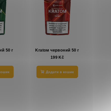
ий 50 г
Kratом червоний 50 г
199 Kč
кошик
Додати в кошик