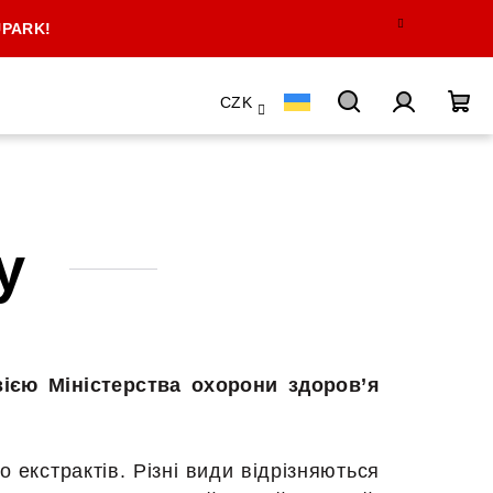
UPARK!
CZK
Пошук
Вхід
Ко
дл
у
пок
зією Міністерства охорони здоров’я
 екстрактів. Різні види відрізняються