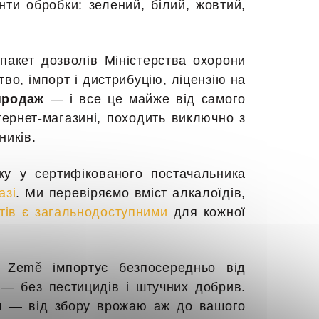
ти обробки: зелений, білий, жовтий,
 пакет дозволів Міністерства охорони
о, імпорт і дистрибуцію, ліцензію на
продаж
— і все це майже від самого
ернет-магазині, походить виключно з
ників.
тку у сертифікованого постачальника
азі
. Ми перевіряємо вміст алкалоїдів,
тів є загальнодоступними
для кожної
Země імпортує безпосередньо від
 — без пестицидів і штучних добрив.
ня — від збору врожаю аж до вашого