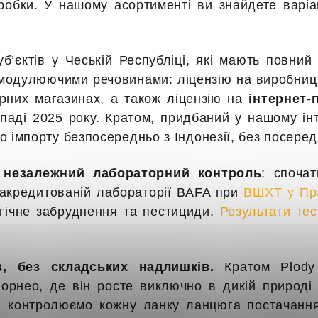
обки. У нашому асортименті ви знайдете варіан
б’єктів у Чеській Республіці, які мають повний
одулюючими речовинами: ліцензію на виробництв
арних магазинах, а також ліцензію на
інтернет-
аді 2025 року. Кратом, придбаний у нашому інт
 імпорту безпосередньо з Індонезії, без посеред
 незалежний лабораторний контроль
: споча
в акредитованій лабораторії BAFA при
ВШХТ у Пр
огічне забруднення та пестициди.
Результати тес
в, без складських надлишків.
Кратом Plody 
Борнео, де він росте виключно в дикій природі
 ми контролюємо кожну ланку ланцюга постачан