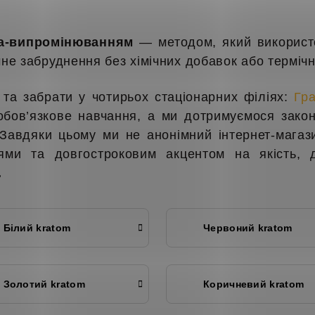
а-випромінюванням
— методом, який використо
ічне забруднення без хімічних добавок або термі
та забрати у чотирьох стаціонарних філіях:
Гр
 обов’язкове навчання, а ми дотримуємося зак
. Завдяки цьому ми не анонімний інтернет-магаз
іями та довгостроковим акцентом на якість,
.
Білий kratom
Червоний kratom
Золотий kratom
Коричневий kratom