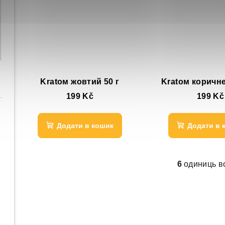
в
Kratом жовтий 50 г
Kratом коричне
199 Kč
199 Kč
Додати в кошик
Додати в 
6
одиниць в
Е
л
е
м