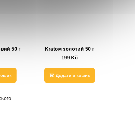
вий 50 г
Kratом золотий 50 г
199 Kč
кошик
Додати в кошик
сього