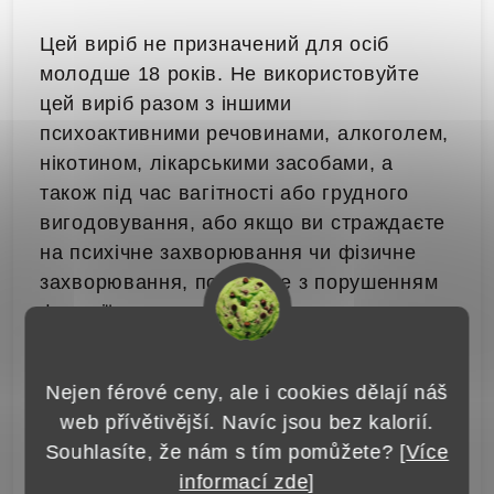
Цей виріб не призначений для осіб
молодше 18 років. Не використовуйте
цей виріб разом з іншими
психоактивними речовинами, алкоголем,
нікотином, лікарськими засобами, а
також під час вагітності або грудного
вигодовування, або якщо ви страждаєте
на психічне захворювання чи фізичне
захворювання, пов’язане з порушенням
функції нирок, печінки, серця та судин.
Nejen férové ceny, ale i cookies dělají náš
Додаткові параметри
web přívětivější. Navíc jsou bez kalorií.
Souhlasíte, že nám s tím pomůžete? [
Více
Категорія
:
Порошок кратому
informací zde
]