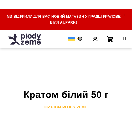
МИ ВІДКРИЛИ ДЛЯ ВАС НОВИЙ МАГАЗИН У ГРАДЦІ-КРАЛОВЕ
Перейти
БІЛЯ AUPARK!
до
змісту
Кошик
Пошук
Вхід
для
покупок
Кратом білий 50 г
KRATOM PLODY ZEMĚ