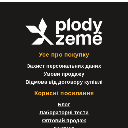
Н
и
ж
н
і
Усе про покупку
й
Захист персональних даних
к
Умови продажу
о
Відмова від договору купівлі
л
Корисні посилання
о
Блог
н
Лабораторні тести
т
Оптовий продаж