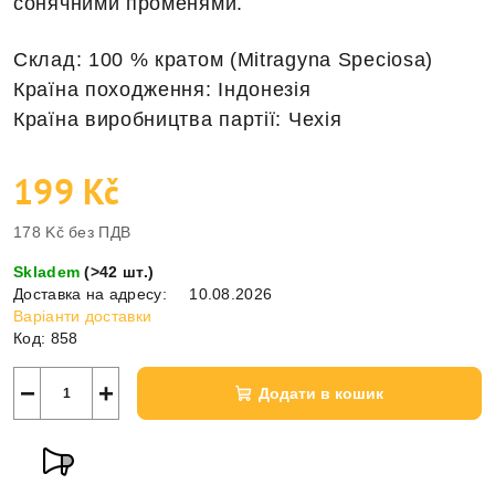
сонячними променями.
Склад: 100 % кратом (Mitragyna Speciosa)
Країна походження: Індонезія
Країна виробництва партії: Чехія
199 Kč
178 Kč без ПДВ
Виміряти
Skladem
(
>42 шт.
)
ціну:
Доставка на адресу:
10.08.2026
Варіанти доставки
Код:
858
−
+
Додати в кошик