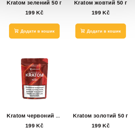
Kratом зелений 50 г
Kratом жовтий 50 г
199 Kč
199 Kč
Додати в кошик
Додати в кошик
Kratом червоний 50
Kratом золотий 50 г
г
199 Kč
199 Kč