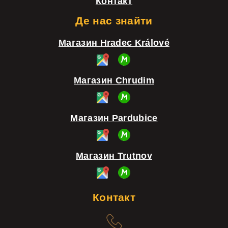
Контакт
и
т
Де нас знайти
у
Магазин Hradec Králové
л
Магазин Chrudim
Магазин Pardubice
Магазин Trutnov
Контакт