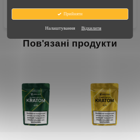
?
Druh kratomu
:
bílý
Прийняти
Velikost balení
:
50 g
Налаштування
Відхилити
Пов'язані продукти