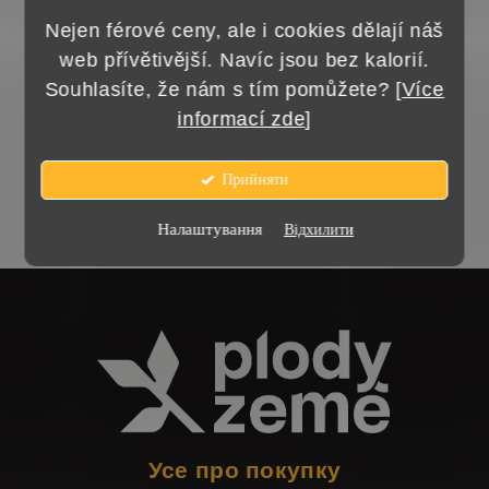
Nejen férové ceny, ale i cookies dělají náš
web přívětivější. Navíc jsou bez kalorií.
Souhlasíte, že nám s tím pomůžete? [
Více
Але ви можете звернути увагу на інші
informací zde
]
категорії.
Прийняти
Повернутися до магазину
Налаштування
Відхилити
Н
и
ж
н
і
Усе про покупку