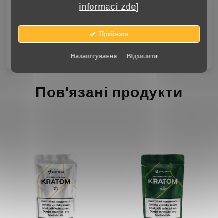
informací zde
]
Категорія
:
Порошок кратому
?
Druh kratomu
:
zlatý
Прийняти
Velikost balení
:
50 g
Налаштування
Відхилити
Пов'язані продукти