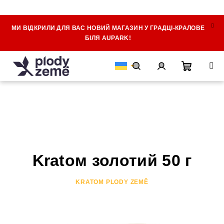
МИ ВІДКРИЛИ ДЛЯ ВАС НОВИЙ МАГАЗИН У ГРАДЦІ-КРАЛОВЕ
Перейти
БІЛЯ AUPARK!
до
змісту
Кошик
Пошук
Вхід
для
покупок
Kratом золотий 50 г
KRATOM PLODY ZEMĚ