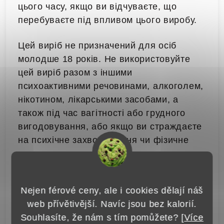
цього часу, якщо ви відчуваєте, що
перебуваєте під впливом цього виробу.
Цей виріб не призначений для осіб
молодше 18 років. Не використовуйте
цей виріб разом з іншими
психоактивними речовинами, алкоголем,
нікотином, лікарськими засобами, а
також під час вагітності або грудного
вигодовування, або якщо ви страждаєте
на психічне захворювання чи фізичне
захворювання, пов’язане з порушенням
функції нирок, печінки, серця та судин.
Nejen férové ceny, ale i cookies dělají náš
web přívětivější. Navíc jsou bez kalorií.
Додаткові параметри
Souhlasíte, že nám s tím pomůžete? [
Více