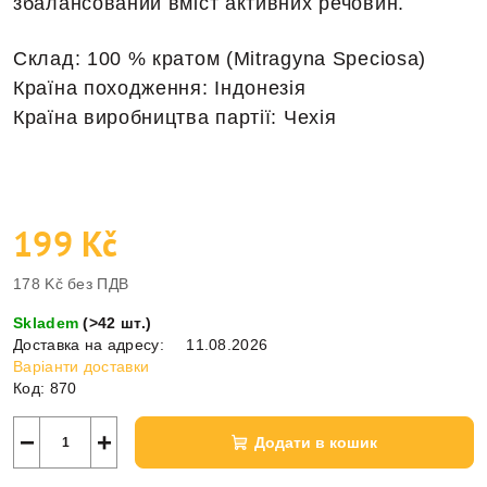
збалансований вміст активних речовин.
Склад: 100 % кратом (Mitragyna Speciosa)
Країна походження: Індонезія
Країна виробництва партії: Чехія
199 Kč
178 Kč без ПДВ
Виміряти
Skladem
(
>42 шт.
)
ціну:
Доставка на адресу:
11.08.2026
Варіанти доставки
Код:
870
−
+
Додати в кошик