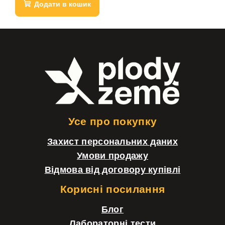
Додати в кошик
Н
и
ж
н
і
Усе про покупку
й
Захист персональних даних
к
Умови продажу
о
Відмова від договору купівлі
л
Корисні посилання
о
Блог
н
Лабораторні тести