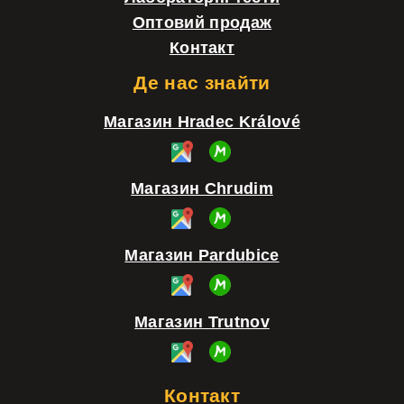
т
Оптовий продаж
Контакт
и
т
Де нас знайти
у
Магазин Hradec Králové
л
Магазин Chrudim
Магазин Pardubice
Магазин Trutnov
Контакт