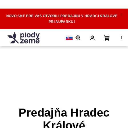
NOVO SME PRE VÁS OTVORILI PREDAJŇU V HRADCI KRÁLOVÉ
Prejsť
PRI AUPARKU!
na
obsah
Nákupn
Hľadať
Prihlásenie
košík
Predajňa Hradec
Králové