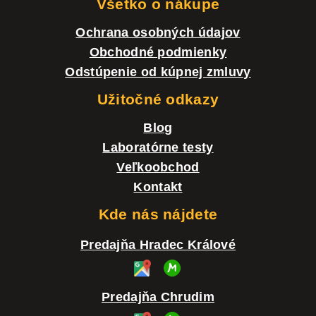
t
Všetko o nákupe
i
Ochrana osobných údajov
e
Obchodné podmienky
Odstúpenie od kúpnej zmluvy
Užitočné odkazy
Blog
Laboratórne testy
Veľkoobchod
Kontakt
Kde nás nájdete
Predajňa Hradec Králové
Predajňa Chrudim