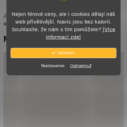
Pešo
Nejen férové ceny, ale i cookies dělají náš
Jednoduchá dostupnosť z centra mesta aj
web přívětivější. Navíc jsou bez kalorií.
autobusového terminálu.
Souhlasíte, že nám s tím pomůžete? [
Více
informací zde
]
Mapa
Súhlasím
Nastavenie
Odmietnuť