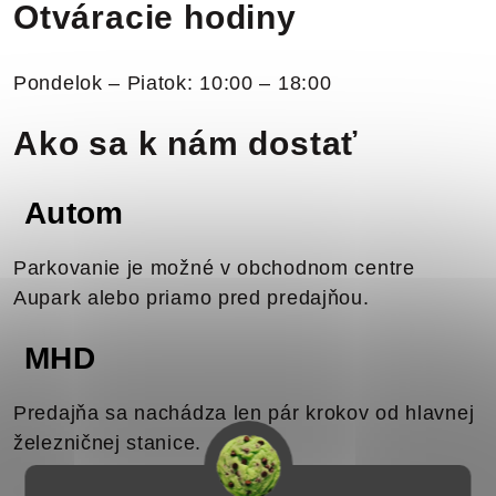
Otváracie hodiny
Pondelok – Piatok: 10:00 – 18:00
Ako sa k nám dostať
Autom
Parkovanie je možné v obchodnom centre
Aupark alebo priamo pred predajňou.
MHD
Predajňa sa nachádza len pár krokov od hlavnej
železničnej stanice.