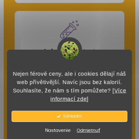
Laboratórne testy
Každá šarža je
testovaná na obsah
účinných látok
a zdravotnú
Nejen férové ceny, ale i cookies dělají náš
nezávadnosť.
web přívětivější. Navíc jsou bez kalorií.
Souhlasíte, že nám s tím pomůžete? [
Více
informací zde
]
Súhlasím
Nastavenie
Odmietnuť