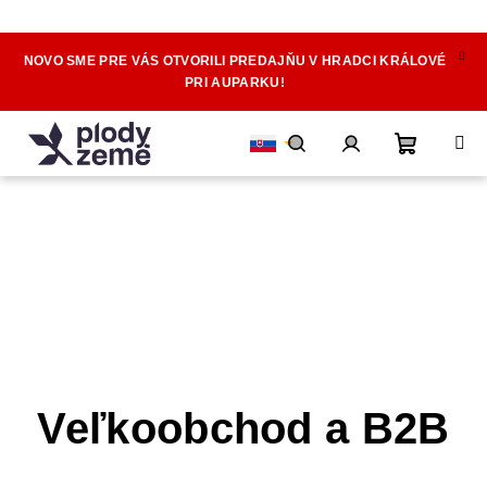
NOVO SME PRE VÁS OTVORILI PREDAJŇU V HRADCI KRÁLOVÉ
Prejsť
PRI AUPARKU!
na
obsah
Nákupn
Hľadať
Prihlásenie
košík
Veľkoobchod a B2B