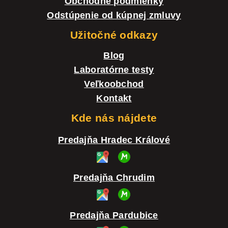
e
Obchodné podmienky
Odstúpenie od kúpnej zmluvy
Užitočné odkazy
Blog
Laboratórne testy
Veľkoobchod
Kontakt
Kde nás nájdete
Predajňa Hradec Králové
Predajňa Chrudim
Predajňa Pardubice