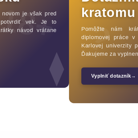
18+
kratomu
 novom je však pred
?
potvrdiť vek. Je to
Pomôžte nám krá
krátky návod vrátane
diplomovej práce v 
Karlovej univerzity
Ďakujeme za vyplnen
Vyplniť dotazník
→