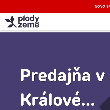
Prejsť
NOVO SM
na
obsah
Predajňa v Hradci
Králové