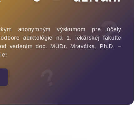
?
tkym anonymným výskumom pre účely
odbore adiktológie na 1. lekárskej fakulte
 pod vedením doc. MUDr. Mravčíka, Ph.D. –
ie!
?