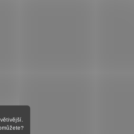
větivější.
pomůžete?