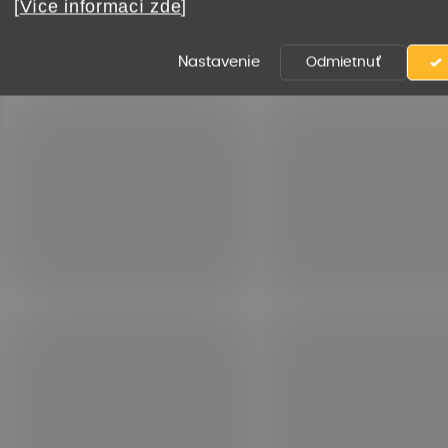
[
Více informací zde
]
Nastavenie
Odmietnuť