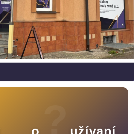
?
?
ník o užívaní