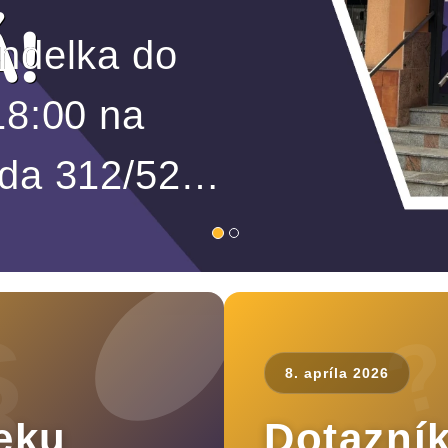
!
ondelka do
:00 na
ída 312/52
§
8. apríla 2026
eku
Dotaz