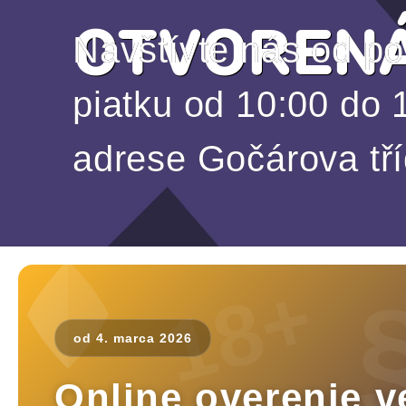
OTVORENÁ
Navštívte nás od p
piatku od 10:00 do 18
adrese Gočárova tř
(vedľa AuParku)
18+
od 4. marca 2026
Online overenie v