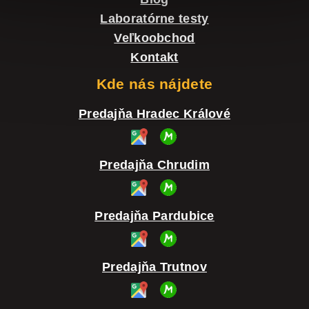
k
Laboratórne testy
y
Veľkoobchod
v
Kontakt
ý
Kde nás nájdete
p
Predajňa Hradec Králové
i
s
Predajňa Chrudim
u
Predajňa Pardubice
Predajňa Trutnov