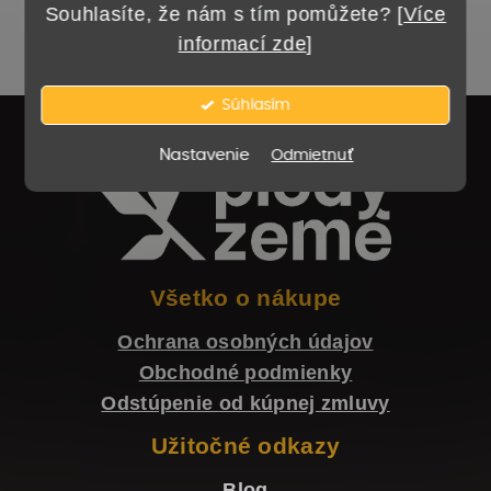
Souhlasíte, že nám s tím pomůžete? [
Více
t
informací zde
]
1
položiek celkom
o
O
v
v
Súhlasím
l
Z
Nastavenie
Odmietnuť
á
á
d
p
a
ä
c
t
Všetko o nákupe
i
i
Ochrana osobných údajov
e
e
Obchodné podmienky
p
Odstúpenie od kúpnej zmluvy
r
Užitočné odkazy
v
Blog