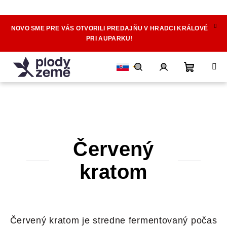
NOVO SME PRE VÁS OTVORILI PREDAJŇU V HRADCI KRÁLOVÉ
Prejsť
PRI AUPARKU!
na
obsah
Nákupn
Hľadať
Prihlásenie
košík
Červený
kratom
Červený kratom je stredne fermentovaný počas