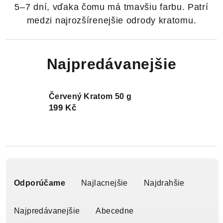
5–7 dní, vďaka čomu má tmavšiu farbu. Patrí
medzi najrozšírenejšie odrody kratomu.
Najpredávanejšie
Červený Kratom 50 g
199 Kč
R
a
Odporúčame
Najlacnejšie
Najdrahšie
d
Najpredávanejšie
Abecedne
e