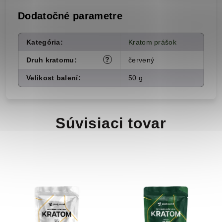
Dodatočné parametre
Kategória
:
Kratom prášok
?
Druh kratomu
:
červený
Velikost balení
:
50 g
Súvisiaci tovar