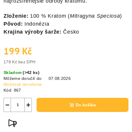
najrozšírenejšie odrody kratomu.
Zloženie:
100 % Kratom (
Mitragyna Speciosa
)
Pôvod:
Indonézia
Krajina výroby šarže:
Česko
199 Kč
178 Kč bez DPH
Jednotková
Skladom
(
>42 ks
)
cena:
Môžeme doručiť do:
07.08.2026
Možnosti doručenia
Kód:
867
−
+
Do košíka