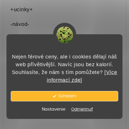
+ucinky+
-návod-
Skladujte v suchu a tme.
Odoberte 2 g prášku.
Nejen férové ceny, ale i cookies dělají náš
web přívětivější. Navíc jsou bez kalorií.
Rozmiešajte v 100–250 ml vody a vypite.
Souhlasíte, že nám s tím pomůžete? [
Více
informací zde
]
Účinky sa nemusia dostaviť okamžite.
Ďalšiu dávku užite s časovým odstupom,
Súhlasím
max. 10 g denne.
Nastavenie
Odmietnuť
+navod+