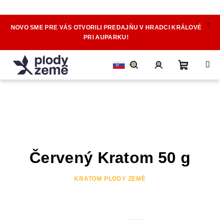
NOVO SME PRE VÁS OTVORILI PREDAJŇU V HRADCI KRÁLOVÉ
Prejsť
PRI AUPARKU!
na
obsah
Nákupn
Hľadať
Prihlásenie
košík
Červený Kratom 50 g
KRATOM PLODY ZEMĚ