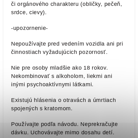
či orgánového charakteru (obličky, pečeň,
srdce, cievy).
-upozornenie-
Nepoužívajte pred vedením vozidla ani pri
činnostiach vyžadujúcich pozornosť.
Nie pre osoby mladšie ako 18 rokov.
Nekombinovať s alkoholom, liekmi ani
inými psychoaktívnymi látkami.
Existujú hlásenia o otravách a úmrtiach
spojených s kratomom.
Používajte podľa návodu. Neprekračujte
dávku. Uchovávajte mimo dosahu detí.