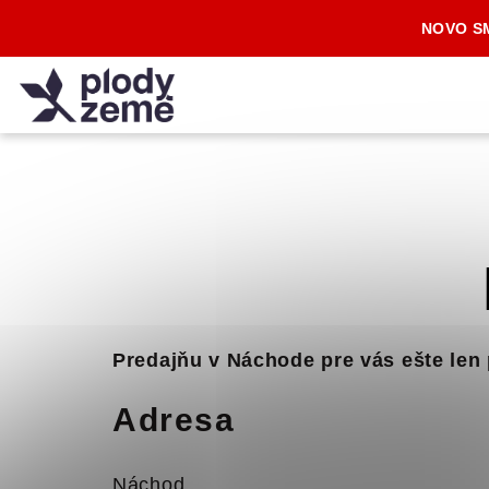
Prejsť
NOVO SM
na
obsah
Predajňu v Náchode pre vás ešte len
Adresa
Náchod