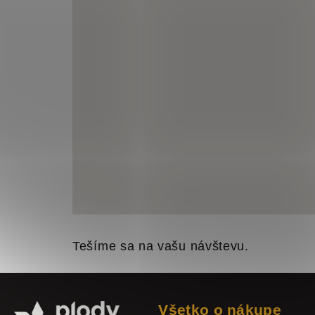
Tešíme sa na vašu návštevu.
Z
á
Všetko o nákupe