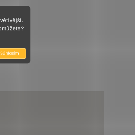
větivější.
pomůžete?
Súhlasím