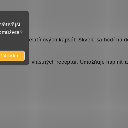
kapsúl
větivější.
pomůžete?
ánskych aj želatínových kapsúl. Skvele sa hodí na 
Súhlasím
o testovanie vlastných receptúr. Umožňuje naplniť a