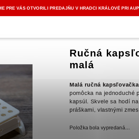
E PRE VÁS OTVORILI PREDAJŇU V HRADCI KRÁLOVÉ PRI AU
Ručná kapsľo
malá
Malá ručná kapsľovačka 
pomôcka na jednoduché pl
kapsúl. Skvele sa hodí n
práškami, vlastnými zmes
Položka bola vypredaná…