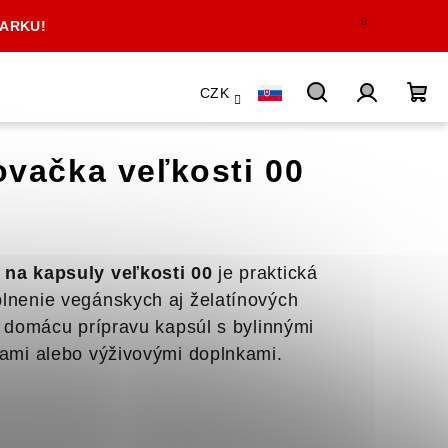
PARKU!
CZK
Hľadať
Prihlásen
Ná
vačka veľkosti 00
koš
na kapsuly veľkosti 00
je praktická
nenie vegánskych aj želatínových
a domácu prípravu kapsúl s bylinnými
ami alebo výživovými doplnkami.