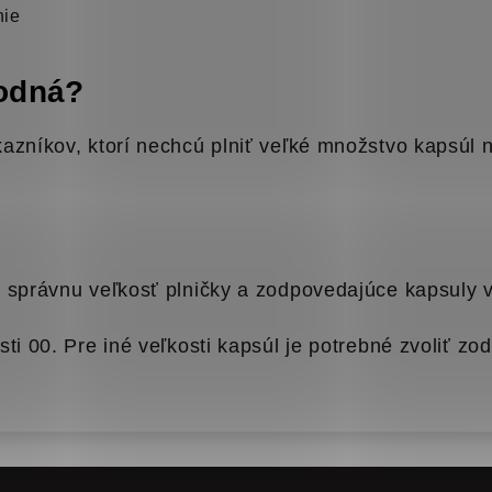
nie
hodná?
zníkov, ktorí nechcú plniť veľké množstvo kapsúl na
 správnu veľkosť plničky a zodpovedajúce kapsuly v
sti 00. Pre iné veľkosti kapsúl je potrebné zvoliť z