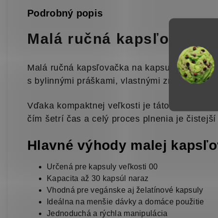
Podrobný popis
Malá ručná kapsľovačka 
Malá ručná kapsľovačka na kapsuly veľkosti 
s bylinnými práškami, vlastnými zmesami ale
Vďaka kompaktnej veľkosti je táto plnička ka
čím šetrí čas a celý proces plnenia je čistejší
Hlavné výhody malej kapsľ
Určená pre kapsuly veľkosti 00
Kapacita až 30 kapsúl naraz
Vhodná pre vegánske aj želatínové kapsuly
Ideálna na menšie dávky a domáce použitie
Jednoduchá a rýchla manipulácia