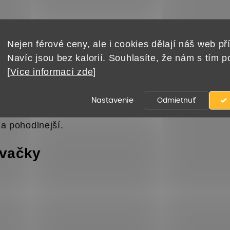
veľkosť 00 – plnička na 30 
Nejen férové ceny, ale i cookies dělají náš web pří
Navíc jsou bez kalorií. Souhlasíte, že nám s tím 
00 je praktická pomôcka na jednoduché plnenie veg
[
Více informací zde
]
bo výživovými doplnkami.
Nastavenie
Odmietnuť
psúl ideálna na menšie dávky, občasné použitie aleb
 a pohodlnejší.
ovačky