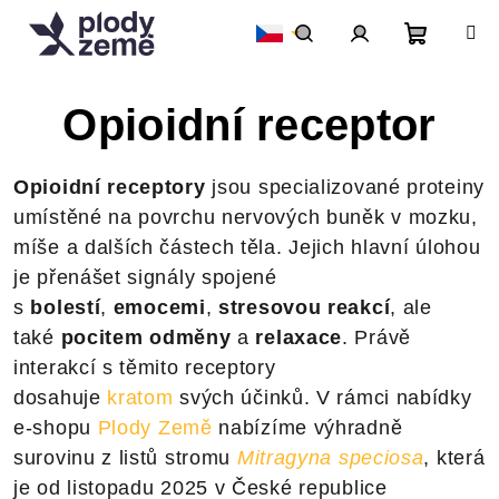
Přejít
na
obsah
Nákupní
Hledat
Přihlášení
Opioidní receptor
košík
Opioidní receptory
jsou specializované proteiny
umístěné na povrchu nervových buněk v mozku,
míše a dalších částech těla. Jejich hlavní úlohou
je přenášet signály spojené
s
bolestí
,
emocemi
,
stresovou reakcí
, ale
také
pocitem odměny
a
relaxace
. Právě
interakcí s těmito receptory
dosahuje
kratom
svých účinků. V rámci nabídky
e-shopu
Plody Země
nabízíme výhradně
surovinu z listů stromu
Mitragyna speciosa
, která
je od listopadu 2025 v České republice