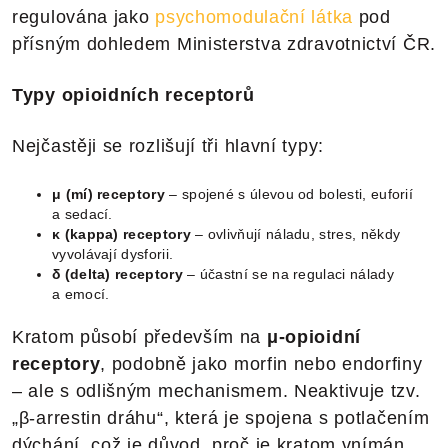
regulována jako
psychomodulační látka
pod
přísným dohledem Ministerstva zdravotnictví ČR.
Typy opioidních receptorů
Nejčastěji se rozlišují tři hlavní typy:
μ (mí) receptory
– spojené s úlevou od bolesti, euforií
a sedací.
κ (kappa) receptory
– ovlivňují náladu, stres, někdy
vyvolávají dysforii.
δ (delta) receptory
– účastní se na regulaci nálady
a emocí.
Kratom působí především na
μ-opioidní
receptory
, podobně jako morfin nebo endorfiny
– ale s odlišným mechanismem. Neaktivuje tzv.
„β-arrestin dráhu“, která je spojena s potlačením
dýchání, což je důvod, proč je kratom vnímán