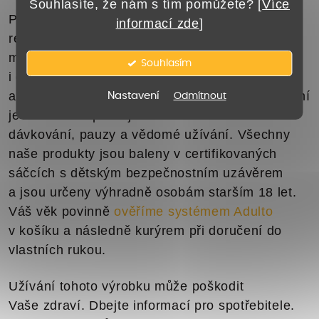
Souhlasíte, že nám s tím pomůžete? [
Více
Přestože kratom působí na opioidní
informací zde
]
receptory,
není klasifikován jako opioid
. Jeho
mechanismus účinku je složitější a zahrnuje
Souhlasím
i další receptory (dopaminové, serotoninové,
adrenergní). Nicméně respekt k tomuto působení
Nastavení
Odmítnout
je na místě – proto je důležité dbát na
dávkování, pauzy a vědomé užívání. Všechny
naše produkty jsou baleny v certifikovaných
sáčcích s dětským bezpečnostním uzávěrem
a jsou určeny výhradně osobám starším 18 let.
Váš věk povinně
ověříme systémem Adulto
v košíku a následně kurýrem při doručení do
vlastních rukou.
Užívání tohoto výrobku může poškodit
Vaše zdraví. Dbejte informací pro spotřebitele.