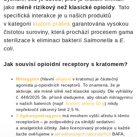
jako
méně rizikový než klasické opioidy
. Tato
specifická interakce je u našich produktů
v kategorii
kratom prášek
garantována vysokou
čistotou suroviny, která prochází procesem gama
sterilizace k eliminaci bakterií
Salmonella
a
E.
coli
.
Jak souvisí opioidní receptory s kratomem?
Mitragynin
(hlavní
alkaloid
v kratomu) je částečný
agonista μ-opioidních receptorů. To znamená, že je
aktivuje, ale méně silně než klasické opioidy. Dle vyhlášky
č. 448/2025 Sb. přísně sledujeme, aby obsah mitragyninu
v našich baleních (např.
kratom zelený 50 g
) nikdy
nepřekročil zákonný limit 2,5 %.
7-hydroxymitragynin
má mnohem vyšší afinitu k těmto
receptorům – je zodpovědný za silnější sedativní
a analgetické
účinky
. Jako licencovaný prodejce u každé
šarže ověřujeme v
akreditovaných laboratořích
BAFA,