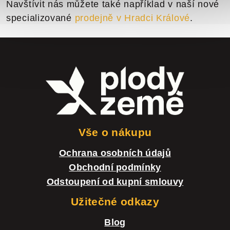
Navštívit nás můžete také například v naší nové
specializované
prodejně v Hradci Králové
.
Z
á
p
a
t
Vše o nákupu
í
Ochrana osobních údajů
Obchodní podmínky
Odstoupení od kupní smlouvy
Užitečné odkazy
Blog