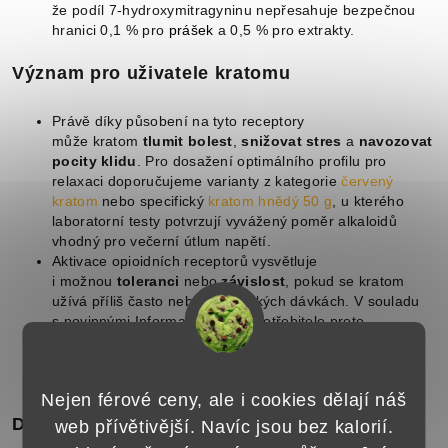
že podíl 7-hydroxymitragyninu nepřesahuje bezpečnou
hranici 0,1 % pro
prášek
a 0,5 % pro extrakty.
Význam pro uživatele kratomu
Právě díky působení na tyto receptory
může kratom
tlumit bolest
,
snižovat stres
a
navozovat
pocity klidu
. Pro dosažení optimálního profilu pro
relaxaci doporučujeme varianty z kategorie
červený
kratom
nebo specifický
kratom hnědý 50 g
, u kterého
laboratorní testy potvrzují vyvážený poměr alkaloidů
vhodný pro večerní útlum napětí.
Aktivace opioidních receptorů vysvětluje
i možnou
toleranci
nebo
závislost
, pokud se kratom
užívá příliš často nebo ve vysokých dávkách. V souladu
s povinnými Informacemi pro spotřebitele proto
zdůrazňujeme, že mezi jednotlivými užitími by měla být
přestávka minimálně 3 dny, aby se předešlo adaptaci
receptorů a vzniku
tolerance
.
Nejen férové ceny, ale i cookies dělají náš
Důležité upozornění
web přívětivější. Navíc jsou bez kalorií.