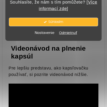
Souhlasíte, že nám s tím pomůžete? [
Více
zodpovedajúce kapsuly veľkosti 00.
informací zde
]
Plnička je určená výhradne pre kapsuly
veľkosti
00
. Pre iné veľkosti kapsúl je
Súhlasím
potrebné zvoliť zodpovedajúcu
Nastavenie
Odmietnuť
kapsľovačku.
Videonávod na plnenie
kapsúl
Pre lepšiu predstavu, ako kapsľovačku
používať, si pozrite videonávod nižšie.