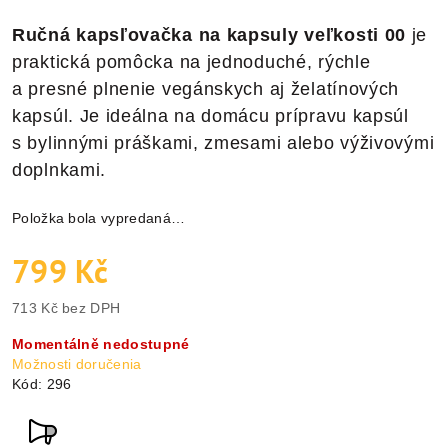
Ručná kapsľovačka na kapsuly veľkosti 00
je
praktická pomôcka na jednoduché, rýchle
a presné plnenie vegánskych aj želatínových
kapsúl. Je ideálna na domácu prípravu kapsúl
s bylinnými práškami, zmesami alebo výživovými
doplnkami.
Položka bola vypredaná…
799 Kč
713 Kč bez DPH
Jednotková
Momentálně nedostupné
cena:
Možnosti doručenia
Kód:
296