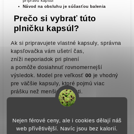
prípravu kapsúl
Návod na obsluhu je súčasťou balenia
Prečo si vybrať túto
plničku kapsúl?
Ak si pripravujete vlastné kapsuly, správna
kapsľovačka vám ušetrí čas,
zníži neporiadok pri plnení
a pomôže dosiahnuť rovnomernejší
výsledok. Model pre veľkosť
00
je vhodný
pre väčšie kapsuly, ktoré pojmú viac
prášku než menšie veľkosti.
Dôležité upozornenie
Nejen férové ceny, ale i cookies dělají náš
Pred nákupom si prosím overte, že
web přívětivější. Navíc jsou bez kalorií.
kupujete správnu veľkosť plničky a