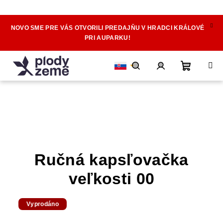
NOVO SME PRE VÁS OTVORILI PREDAJŇU V HRADCI KRÁLOVÉ
Prejsť
PRI AUPARKU!
na
obsah
Nákupn
Hľadať
Prihlásenie
košík
Ručná kapsľovačka
veľkosti 00
Vyprodáno