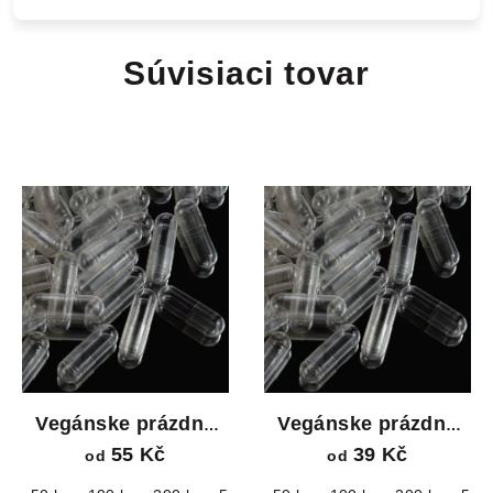
Súvisiaci tovar
Vegánske prázdne
Vegánske prázdne
kapsuly veľkosť 000
kapsuly veľkosť 00 –
55 Kč
39 Kč
od
od
– priehľadné kapsuly
priehľadné kapsuly