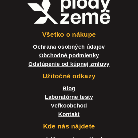
á
p
ä
t
Všetko o nákupe
i
Ochrana osobných údajov
e
Obchodné podmienky
Odstúpenie od kúpnej zmluvy
Užitočné odkazy
Blog
Laboratórne testy
Veľkoobchod
Kontakt
Kde nás nájdete