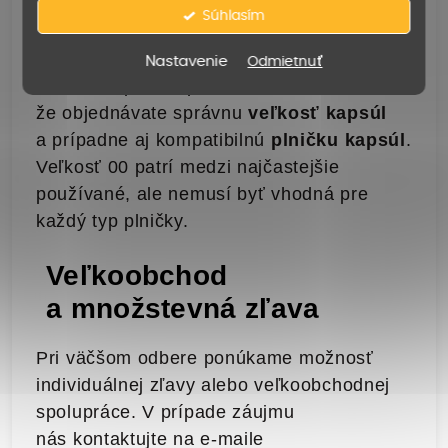
Súhlasím
Dôležité upozornenie
Nastavenie
Odmietnuť
Pred nákupom si prosím overte,
že objednávate správnu
veľkosť kapsúl
a prípadne aj kompatibilnú
plničku kapsúl
.
Veľkosť 00 patrí medzi najčastejšie
používané, ale nemusí byť vhodná pre
každý typ plničky.
Veľkoobchod
a množstevná zľava
Pri väčšom odbere ponúkame možnosť
individuálnej zľavy alebo veľkoobchodnej
spolupráce. V prípade záujmu
nás kontaktujte na e-maile