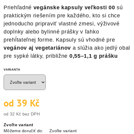
Priehľadné
vegánske kapsuly veľkosti 00
sú
praktickým riešením pre každého, kto si chce
jednoducho pripraviť vlastné zmesi, výživové
doplnky alebo bylinné prášky v ľahko
prehĺtateľnej forme. Kapsuly sú vhodné pre
vegánov aj vegetariánov
a slúžia ako jedlý obal
pre sypké látky, približne
0,55–1,1 g prášku
VARIANTA
od
39 Kč
od
32 Kč
bez DPH
Jednotková
Zvoľte variant
cena:
Môžeme doručiť do:
Zvoľte variant