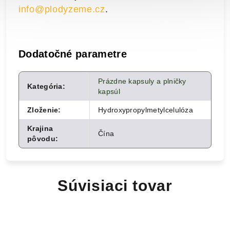
info@plodyzeme.cz
.
Dodatočné parametre
Prázdne kapsuly a plničky
Kategória
:
kapsúl
Zloženie
:
Hydroxypropylmetylcelulóza
Krajina
Čína
pôvodu
:
Súvisiaci tovar