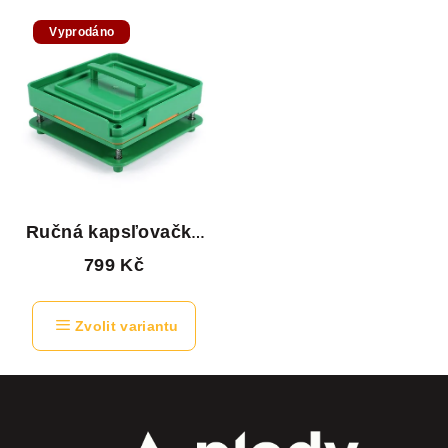
Vyprodáno
Ručná kapsľovačka
veľkosti 00
799 Kč
Zvolit variantu
Z