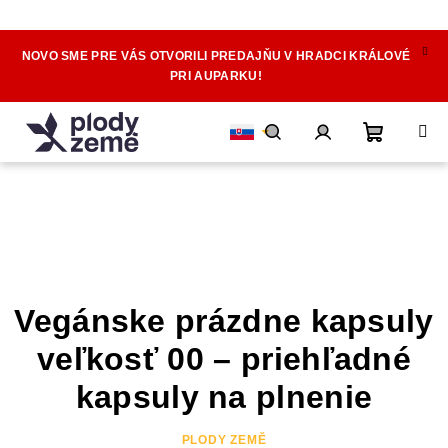
NOVO SME PRE VÁS OTVORILI PREDAJŇU V HRADCI KRÁLOVÉ
Prejsť
PRI AUPARKU!
na
obsah
Nákupn
Hľadať
Prihlásenie
košík
Vegánske prázdne kapsuly
veľkosť 00 – priehľadné
kapsuly na plnenie
PLODY ZEMĚ