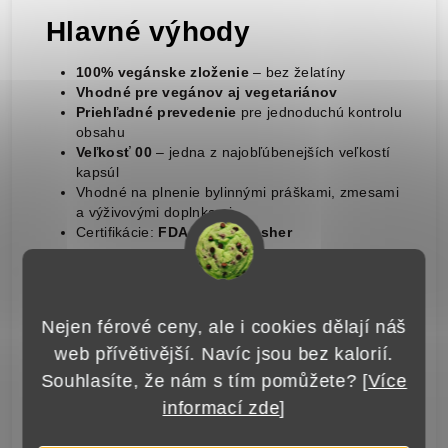
Hlavné výhody
100% vegánske zloženie
– bez želatíny
Vhodné pre vegánov aj vegetariánov
Priehľadné prevedenie
pre jednoduchú kontrolu
obsahu
Veľkosť 00
– jedna z najobľúbenejších veľkostí
kapsúl
Vhodné na plnenie bylinnými práškami, zmesami
a výživovými doplnkami
Certifikácie:
FDA, Halal, Kosher
Skladovanie
Na zachovanie kvality odporúčame kapsuly
Nejen férové ceny, ale i cookies dělají náš
skladovať pri teplote
15–25 °C
a relatívnej
web přívětivější. Navíc jsou bez kalorií.
vlhkosti
40–50%
. Uchovávajte v suchu,
Souhlasíte, že nám s tím pomůžete? [
Více
mimo priameho slnečného žiarenia a mimo
informací zde
]
dosahu detí.